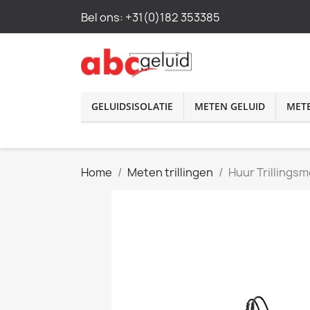
Bel ons:
+31(0)182 353385
GELUIDSISOLATIE
METEN GELUID
METE
Home
Meten trillingen
Huur Trillingsm