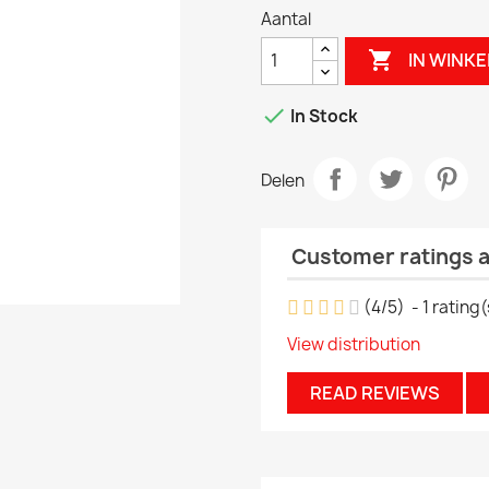
Aantal

IN WINK

In Stock
Delen
Customer ratings 
(
4
/
5
)
-
1
rating(
View distribution
READ REVIEWS