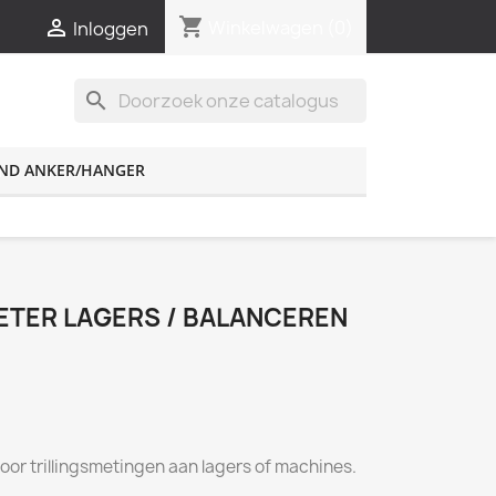
shopping_cart

Winkelwagen
(0)
Inloggen
search
ND ANKER/HANGER
ETER LAGERS / BALANCEREN
oor trillingsmetingen aan lagers of machines.