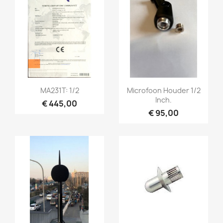
Snel bekijken
Snel bekijken


MA231T: 1/2
Microfoon Houder 1/2
Inch.
€ 445,00
€ 95,00