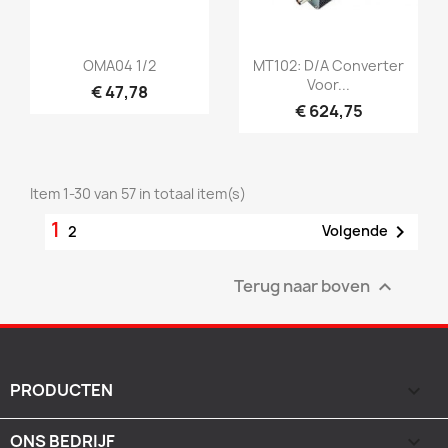
Snel bekijken
Snel bekijken


OMA04 1/2
MT102: D/A Converter
Voor...
€ 47,78
€ 624,75
Item 1-30 van 57 in totaal item(s)
1

Volgende
2
Terug naar boven

PRODUCTEN

ONS BEDRIJF
