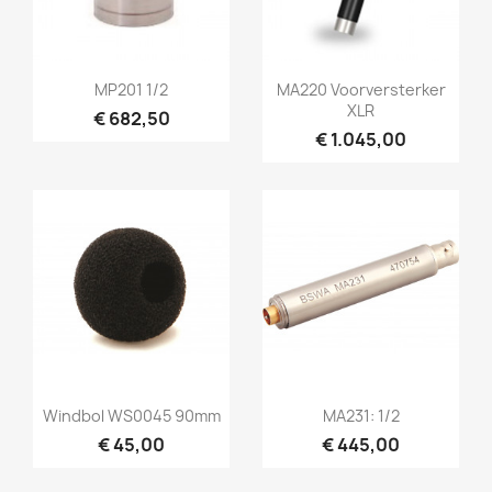
Snel bekijken
Snel bekijken


MP201 1/2
MA220 Voorversterker
XLR
€ 682,50
€ 1.045,00
Snel bekijken
Snel bekijken


Windbol WS0045 90mm
MA231: 1/2
€ 45,00
€ 445,00