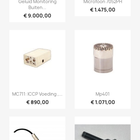


Geluid Monitoring
Microfoon 7052PH
Buiten...
€ 1.475,00
€ 9.000,00
Snel bekijken
Snel bekijken


MC711: ICCP Voeding ,...
Mp401
€ 890,00
€ 1.071,00