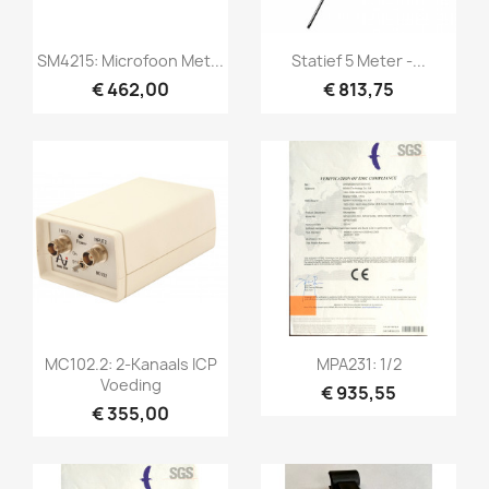
Snel bekijken
Snel bekijken


SM4215: Microfoon Met...
Statief 5 Meter -...
€ 462,00
€ 813,75
Snel bekijken
Snel bekijken


MC102.2: 2-Kanaals ICP
MPA231: 1/2
Voeding
€ 935,55
€ 355,00