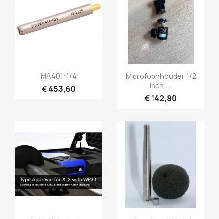
Snel bekijken
Snel bekijken


MA401: 1/4
Microfoonhouder 1/2
Inch....
€ 453,60
€ 142,80
Snel bekijken
Snel bekijken