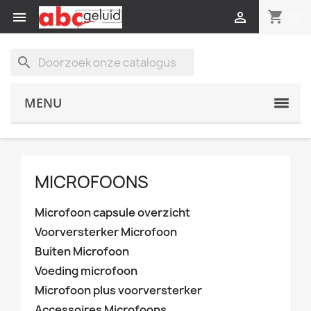
shopping_cart


(0)
search
MENU
MICROFOONS
Microfoon capsule overzicht
Voorversterker Microfoon
Buiten Microfoon
Voeding microfoon
Microfoon plus voorversterker
Accessoires Microfoons