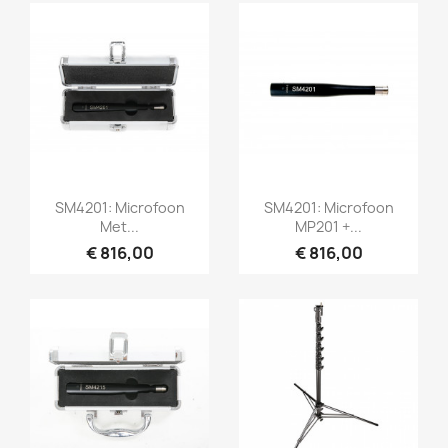
Snel bekijken
Snel bekijken


SM4201: Microfoon
SM4201: Microfoon
Met...
MP201 +...
€ 816,00
€ 816,00