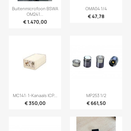
Snel bekijken
Snel bekijken


Buitenmicrofoon BSWA
OMA04 1/4
OM241...
€ 47,78
€ 1.470,00
Snel bekijken
Snel bekijken


MC141: 1-Kanaals ICP...
MP253 1/2
€ 350,00
€ 661,50