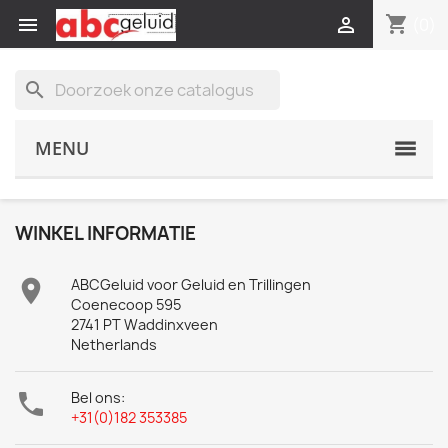
shopping_cart


(0)
search
MENU
WINKEL INFORMATIE

ABCGeluid voor Geluid en Trillingen
Coenecoop 595
2741 PT Waddinxveen
Netherlands

Bel ons:
+31(0)182 353385