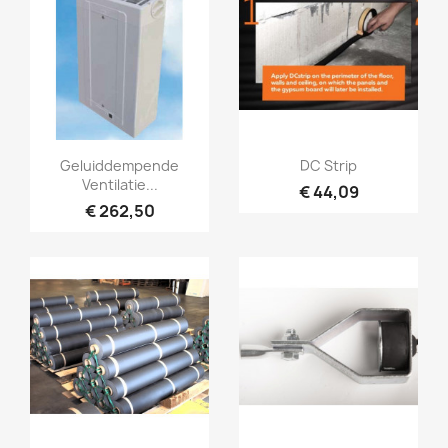
Snel bekijken
Snel bekijken


Geluiddempende
DC Strip
Ventilatie...
€ 44,09
€ 262,50