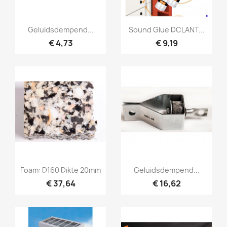
Snel bekijken
Snel bekijken


Geluidsdempend...
Sound Glue DCLANT...
€ 4,73
€ 9,19
Snel bekijken
Snel bekijken


Foam: D160 Dikte 20mm
Geluidsdempend...
€ 37,64
€ 16,62