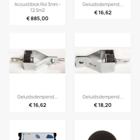
Snel bekijken
Snel bekijken


Acoustiblok Rol 3mm -
Geluidsdempend...
12,5m2
€ 16,62
€ 885,00
Snel bekijken
Snel bekijken


Geluidsdempend...
Geluidsdempend...
€ 16,62
€ 18,20