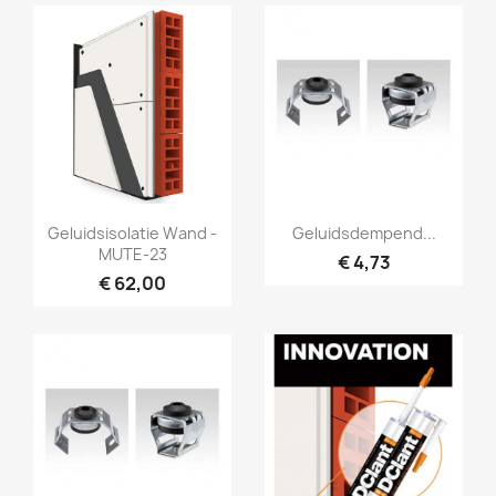
Snel bekijken
Snel bekijken


Geluidsisolatie Wand -
Geluidsdempend...
MUTE-23
€ 4,73
€ 62,00