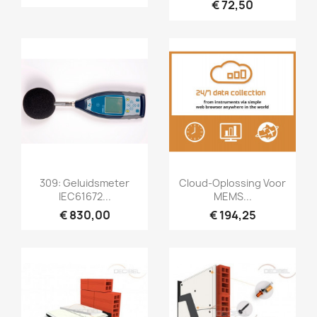
€ 72,50
Snel bekijken
Snel bekijken


309: Geluidsmeter
Cloud-Oplossing Voor
IEC61672...
MEMS...
€ 830,00
€ 194,25