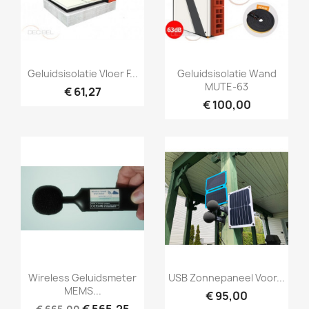
Snel bekijken
Snel bekijken


Geluidsisolatie Vloer F...
Geluidsisolatie Wand
MUTE-63
€ 61,27
€ 100,00
Snel bekijken
Snel bekijken


Wireless Geluidsmeter
USB Zonnepaneel Voor...
MEMS...
€ 95,00