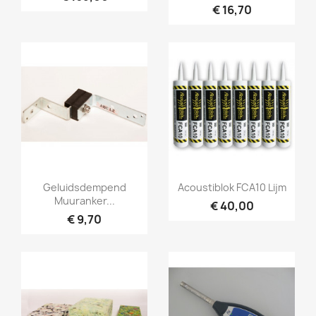
€ 16,70
Snel bekijken
Snel bekijken


Geluidsdempend
Acoustiblok FCA10 Lijm
Muuranker...
€ 40,00
€ 9,70