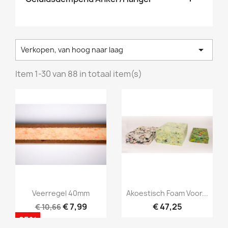

Verkopen, van hoog naar laag
Item 1-30 van 88 in totaal item(s)
Snel bekijken
Snel bekijken


Veerregel 40mm
Akoestisch Foam Voor...
€ 7,99
€ 47,25
€ 10,66
-25%