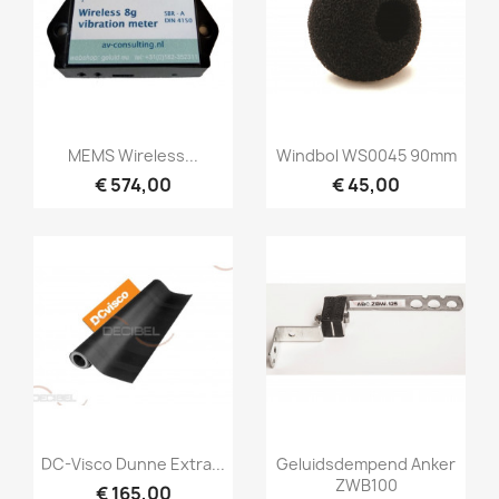
Snel bekijken
Snel bekijken


MEMS Wireless...
Windbol WS0045 90mm
€ 574,00
€ 45,00
Snel bekijken
Snel bekijken


DC-Visco Dunne Extra...
Geluidsdempend Anker
ZWB100
€ 165,00