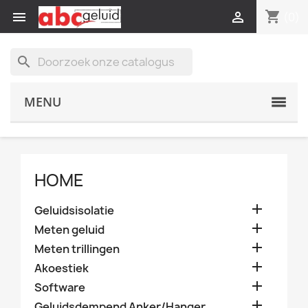
shopping_cart


(0)
search
MENU
HOME

Geluidsisolatie

Meten geluid

Meten trillingen

Akoestiek

Software

Geluidsdempend Anker/Hanger