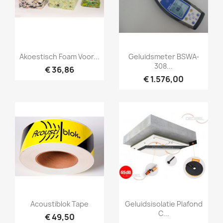
Snel bekijken
Snel bekijken


Akoestisch Foam Voor...
Geluidsmeter BSWA-
308...
€ 36,86
€ 1.576,00
Snel bekijken
Snel bekijken


Acoustiblok Tape
Geluidsisolatie Plafond
C...
€ 49,50