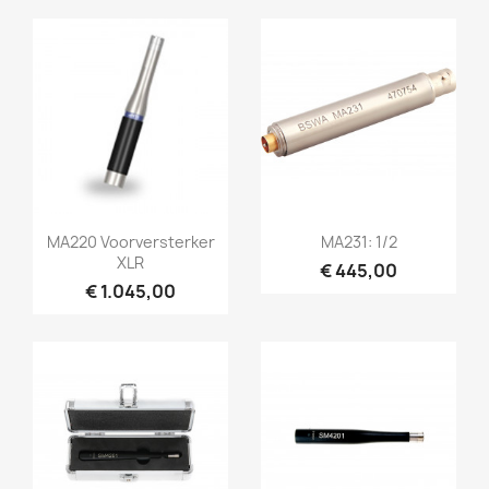
Snel bekijken
Snel bekijken


MA220 Voorversterker
MA231: 1/2
XLR
€ 445,00
€ 1.045,00