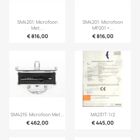
Snel bekijken
Snel bekijken


SM4201: Microfoon
SM4201: Microfoon
Met...
MP201 +...
€ 816,00
€ 816,00
Snel bekijken
Snel bekijken


SM4215: Microfoon Met...
MA231T: 1/2
€ 462,00
€ 445,00