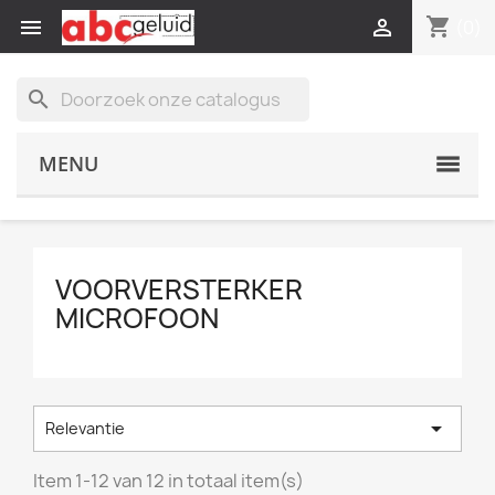
shopping_cart


(0)
search
MENU
VOORVERSTERKER
MICROFOON

Relevantie
Item 1-12 van 12 in totaal item(s)