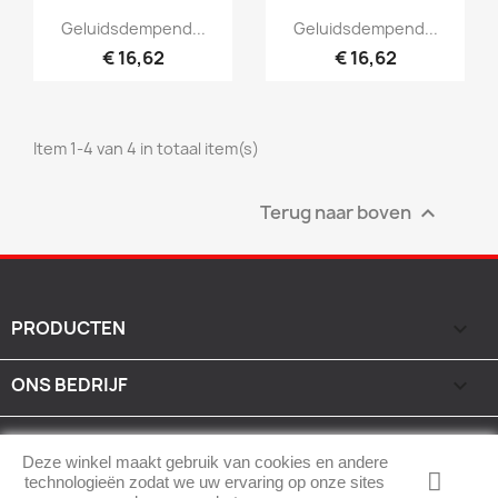
Snel bekijken
Snel bekijken


Geluidsdempend...
Geluidsdempend...
€ 16,62
€ 16,62
Item 1-4 van 4 in totaal item(s)
Terug naar boven

PRODUCTEN

ONS BEDRIJF

UW ACCOUNT

Deze winkel maakt gebruik van cookies en andere
technologieën zodat we uw ervaring op onze sites
WINKEL INFORMATIE