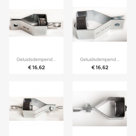
Snel bekijken
Snel bekijken


Geluidsdempend...
Geluidsdempend...
€ 16,62
€ 16,62