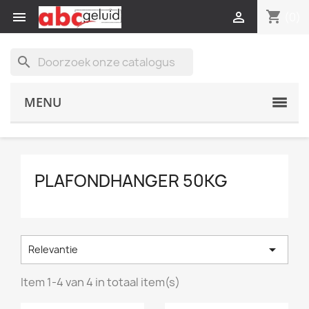
shopping_cart


(0)
search
MENU
PLAFONDHANGER 50KG

Relevantie
Item 1-4 van 4 in totaal item(s)