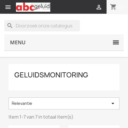
shopping_cart


(0)
search
MENU
GELUIDSMONITORING

Relevantie
Item 1-7 van 7 in totaal item(s)