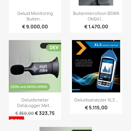
Snel bekijken
Snel bekijken


Geluid Monitoring
Buitenmicrofoon BSWA
Buiten...
OM241...
€ 9.000,00
€ 1.470,00
Snel bekijken
Snel bekijken


Geluidsmeter
Geluidsanalyzer XL3...
DataLogger Met...
€ 5.115,00
€ 323,75
€ 350,00
-7,5%