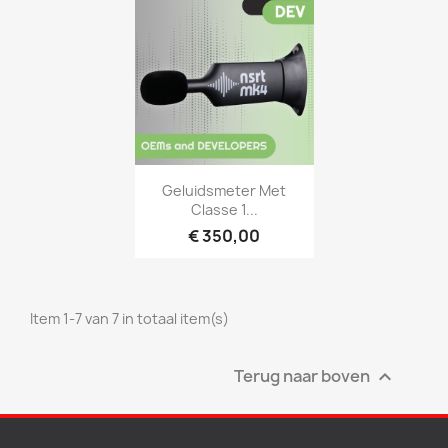
Snel bekijken

Geluidsmeter Met
Classe 1...
€ 350,00
Item 1-7 van 7 in totaal item(s)
Terug naar boven
