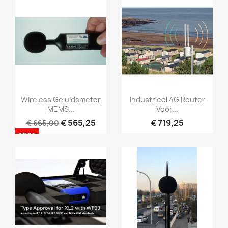
Snel bekijken
Snel bekijken


Wireless Geluidsmeter
Industrieel 4G Router
MEMS...
Voor...
€ 565,25
€ 719,25
€ 665,00
-15%