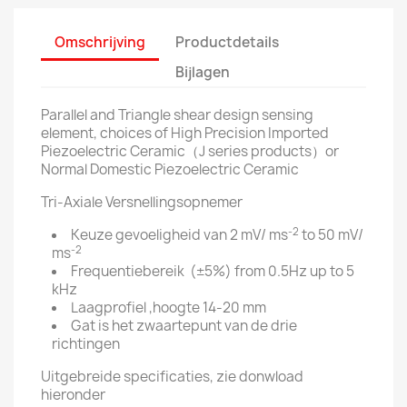
Omschrijving
Productdetails
Bijlagen
Parallel and Triangle shear design sensing
element, choices of High Precision Imported
Piezoelectric Ceramic（J series products）or
Normal Domestic Piezoelectric Ceramic
Tri-Axiale Versnellingsopnemer
-2
Keuze gevoeligheid van 2 mV/ ms
to 50 mV/
-2
ms
Frequentiebereik (±5%) from 0.5Hz up to 5
kHz
Laagprofiel ,hoogte 14-20 mm
Gat is het zwaartepunt van de drie
richtingen
Uitgebreide specificaties, zie donwload
hieronder