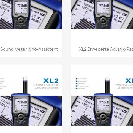
Vorschau
Vorschau


 Sound Meter Kino-Assistent
XL2 Erweiterte Akustik-Pa