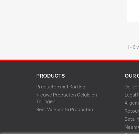
1 - 6 
PRODUCTS
OUR 
Producten met Korting
Delive
Nieuwe Producten Geluid en
Legal 
Trillingen
Allge
Best Verkochte Producten
Retou
Betali
Neem C
Sitem