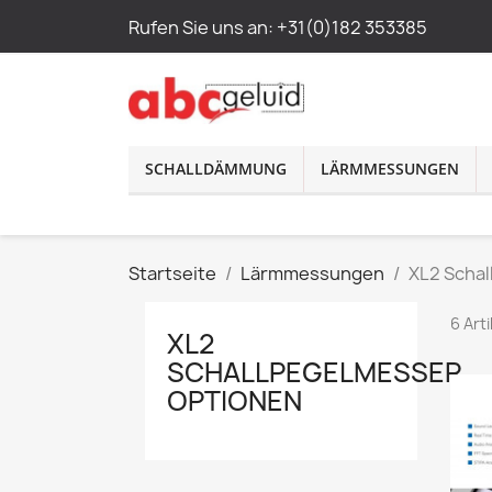
Rufen Sie uns an:
+31(0)182 353385
SCHALLDÄMMUNG
LÄRMMESSUNGEN
Startseite
Lärmmessungen
XL2 Scha
6 Art
XL2
SCHALLPEGELMESSER
OPTIONEN