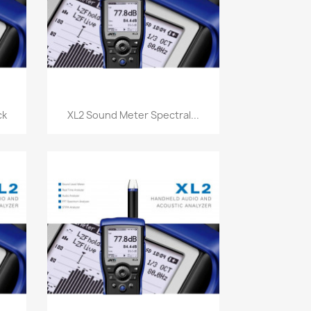
Vorschau

ck
XL2 Sound Meter Spectral...