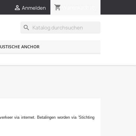
shopping_cart


Warenkorb
(0)
Anmelden
search
USTISCHE ANCHOR
erkeer via internet. Betalingen worden via 'Stichting