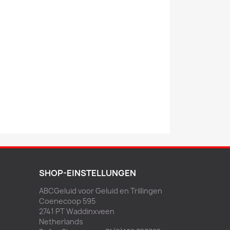
SHOP-EINSTELLUNGEN
ABCGeluid voor Geluid en Trillingen
Coenecoop 595
2741 PT Waddinxveen
Netherlands