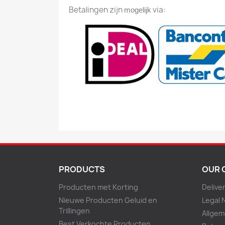
Betalingen zijn
via:
mogelijk
PRODUCTS
OUR 
Producten met Korting
Delive
Nieuwe Producten Geluid en
Legal 
Trillingen
Allge
Best Verkochte Producten