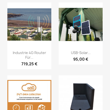
Vorschau
Vorschau


Industrie 4G Router
USB-Solar...
Für...
95,00 €
719,25 €