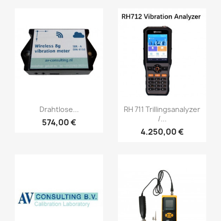
Vorschau
Vorschau


Drahtlose...
RH 711 Trillingsanalyzer
/...
574,00 €
4.250,00 €