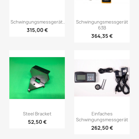
Vorschau
Vorschau


Schwingungsmessgerät...
Schwingungsmessgerät
63B
315,00 €
364,35 €
Vorschau
Vorschau


Steel Bracket
Einfaches
Schwingungsmessgerät
52,50 €
262,50 €