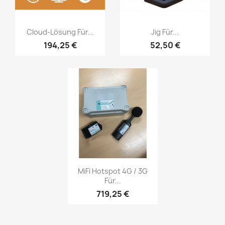
Vorschau
Vorschau


Cloud-Lösung Für...
Jig Für...
194,25 €
52,50 €
Vorschau

MiFi Hotspot 4G / 3G
Für...
719,25 €