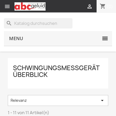
shopping_cart


(0)
search
MENU
SCHWINGUNGSMESSGERÄT
ÜBERBLICK

Relevanz
1 - 11 von 11 Artikel(n)