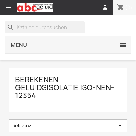
shopping_cart


(0)
search
MENU
BEREKENEN
GELUIDSISOLATIE ISO-NEN-
12354

Relevanz