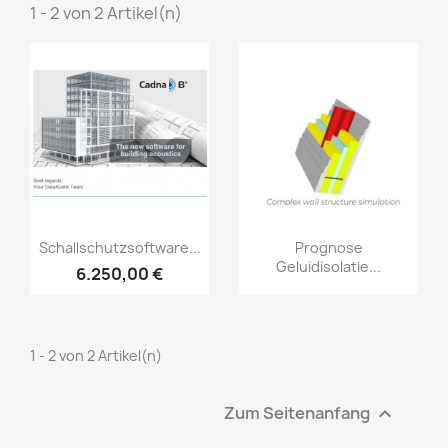
1 - 2 von 2 Artikel(n)
Vorschau
Vorschau


Schallschutzsoftware...
Prognose
Geluidisolatie...
6.250,00 €
1 - 2 von 2 Artikel(n)
Zum Seitenanfang
