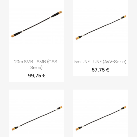
Vorschau
Vorschau


20m SMB - SMB (CSS-
5m UNF - UNF (AVV-Serie)
Serie)
57,75 €
99,75 €