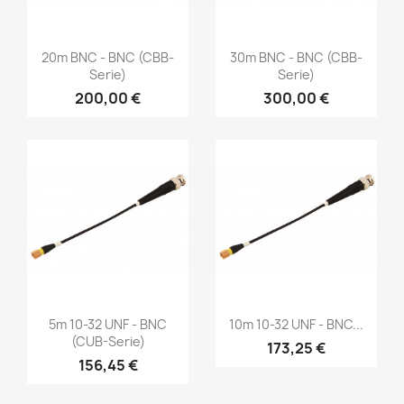
Vorschau
Vorschau


20m BNC - BNC (CBB-
30m BNC - BNC (CBB-
Serie)
Serie)
200,00 €
300,00 €
Vorschau
Vorschau


5m 10-32 UNF - BNC
10m 10-32 UNF - BNC...
(CUB-Serie)
173,25 €
156,45 €