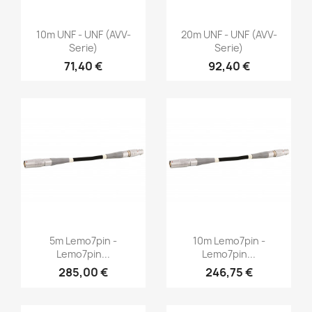
Vorschau
Vorschau


10m UNF - UNF (AVV-
20m UNF - UNF (AVV-
Serie)
Serie)
71,40 €
92,40 €
Vorschau
Vorschau


5m Lemo7pin -
10m Lemo7pin -
Lemo7pin...
Lemo7pin...
285,00 €
246,75 €