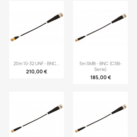
Vorschau
Vorschau


20m 10-32 UNF - BNC...
5m SMB - BNC (CSB-
Serie)
210,00 €
185,00 €