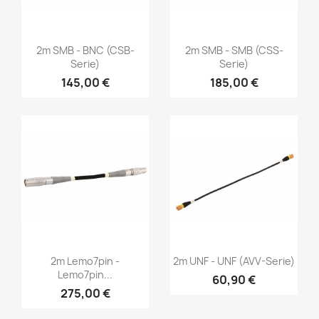
Vorschau
Vorschau


2m SMB - BNC (CSB-
2m SMB - SMB (CSS-
Serie)
Serie)
145,00 €
185,00 €
Vorschau
Vorschau


2m Lemo7pin -
2m UNF - UNF (AVV-Serie)
Lemo7pin...
60,90 €
275,00 €