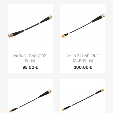
Vorschau
Vorschau


2m BNC - BNC (CBB-
2m 10-32 UNF - BNC
Serie)
(CUB-Serie)
95,00 €
200,00 €