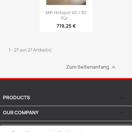
Vorschau

MiFi Hotspot 4G / 3G
Für...
719,25 €
1 - 27 von 27 Artikel(n)
Zum Seitenanfang

PRODUCTS

OUR COMPANY

IHR KONTO
