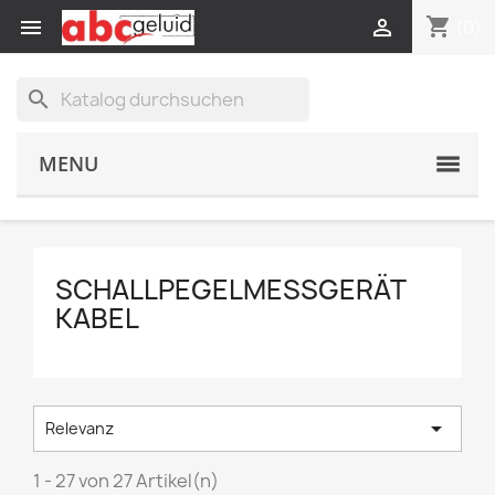
shopping_cart


(0)
search
MENU
SCHALLPEGELMESSGERÄT
KABEL

Relevanz
1 - 27 von 27 Artikel(n)