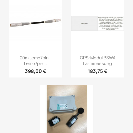
Vorschau
Vorschau


20m Lemo7pin -
GPS-Modul BSWA
Lemo7pin...
Lärmmessung
398,00 €
183,75 €