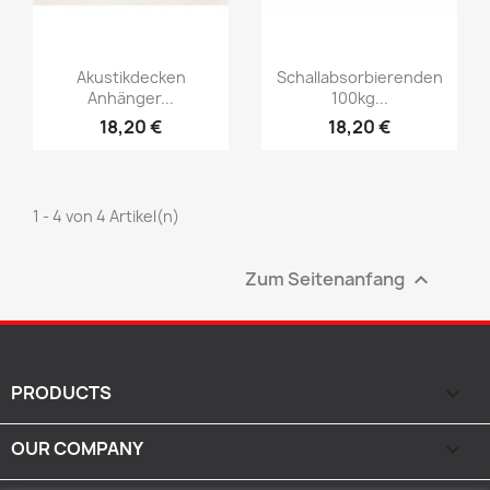
Vorschau
Vorschau


Akustikdecken
Schallabsorbierenden
Anhänger...
100kg...
18,20 €
18,20 €
1 - 4 von 4 Artikel(n)
Zum Seitenanfang

PRODUCTS

OUR COMPANY
