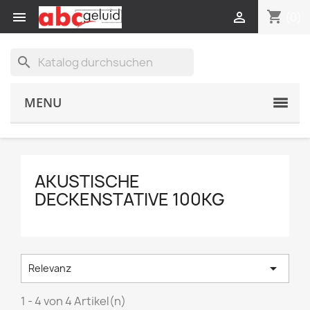
shopping_cart


(0)
search
MENU
AKUSTISCHE
DECKENSTATIVE 100KG

Relevanz
1 - 4 von 4 Artikel(n)