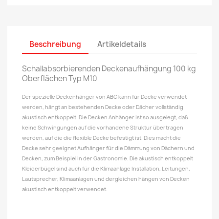
Beschreibung
Artikeldetails
Schallabsorbierenden Deckenaufhängung 100 kg
Oberflächen Typ M10
Der spezielle Deckenhänger von ABC kann für Decke verwendet
werden, hängt an bestehenden Decke oder Dächer vollständig
akustisch entkoppelt. Die Decken Anhänger ist so ausgelegt, daß
keine Schwingungen auf die vorhandene Struktur übertragen
werden, auf die die flexible Decke befestigt ist. Dies macht die
Decke sehr geeignet Aufhänger für die Dämmung von Dächern und
Decken, zum Beispiel in der Gastronomie. Die akustisch entkoppelt
Kleiderbügel sind auch für die Klimaanlage Installation, Leitungen,
Lautsprecher, Klimaanlagen und dergleichen hängen von Decken
akustisch entkoppelt verwendet.