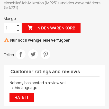
einschließlich Mikrofon (MP251) und des Vorverstärkers
(MA231)
Menge

IN DEN WARENKORB

Nur noch wenige Teile verfügbar
Teilen
Customer ratings and reviews
Nobody has posted a review yet
in this language
RATE IT