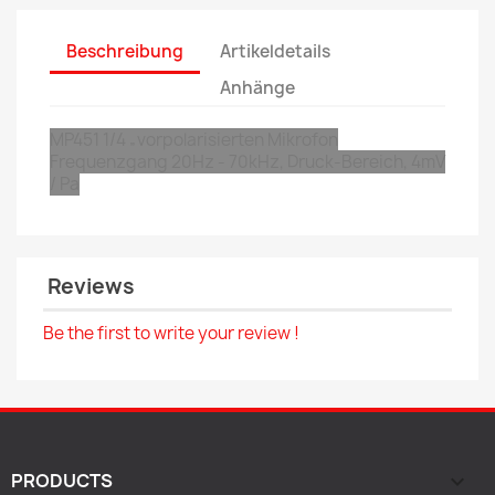
Beschreibung
Artikeldetails
Anhänge
MP451 1/4 „vorpolarisierten Mikrofon
Frequenzgang 20Hz - 70kHz, Druck-Bereich, 4mV
/ Pa
Reviews
Be the first to write your review !
PRODUCTS
