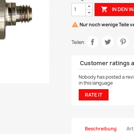

IN DEN 

Nur noch wenige Teile v
Teilen
Customer ratings 
Nobody has posted a rev
in this language
RATE IT
Beschreibung
Art