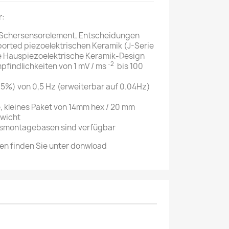
r:
k Schersensorelement, Entscheidungen
ported piezoelektrischen Keramik (J-Serie
e Hauspiezoelektrische Keramik-Design
-2
pfindlichkeiten von 1 mV / ms
bis 100
5%) von 0,5 Hz (erweiterbar auf 0.04Hz)
 kleines Paket von 14mm hex / 20 mm
ewicht
onsmontagebasen sind verfügbar
onen finden Sie unter donwload