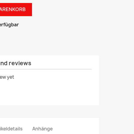
WARENKORB
erfügbar
and reviews
iew yet
ikeldetails
Anhänge