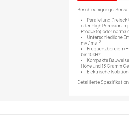
Beschleunigungs-Senso
Parallel und Dreiec
oder High Precision Im
Produkte) oder normal
Unterschiedliche Em
-2
mV / ms
Frequenzbereich (± 
bis 10kHz
Kompakte Bauweise,
Höhe und 13 Gramm G
Elektrische Isolati
Detaillierte Spezifikati