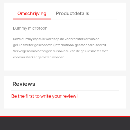
Omschrijving
Productdetails
Dummy microfoon
Deze dummy capsule wordt op de voorversterker van de
geluidsmeter geschroefd (international gestandaardiseerd).
Vervolgens kan het eigen ruisniveau van de geluidsmeter met
voorversterker gemeten worden.
Reviews
Be the first to write your review !