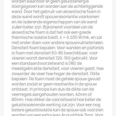
worden waardoor er geen geluidsenergie
doorgegeven kan worden aan de achterliggende
wand. Door het gebruik van akoestische foam in
deze wand wordt spouwresonantie voorkomen
en de isolerende eigenschappen van de wand
zullen beter zijn. Bijkomend voordeel van de
akoestische foam is dat het ook een goede
thermische isolatie biedt, ƛ = 0.035 W/mk, en zal
niet onder doen voor andere spouwvulmaterialen.
Densiteit foam bepalen: Voor wanden en plafonds
is foam met densiteit 60-80 beschikbaar, voor
vloeren wordt densiteit 120-160 gebruikt. Voor
een standaardvoorzetwand is D80 de
meestgebruikte densiteit, voor vloeren geldt; hoe
zwaarder de vloer hoe hoger de densiteit. Dikte
bepalen: De foam moet de gehele spouw gevuld
worden zodat er geen resonantie in de spouw
ontstaat. In principe kan dus de dikte van de
veerregels aangehouden worden, 40mm of
80mm. Hoe dikker de voorzetwand hoe beter de
geluidsisolerende werking zal zijn. Voor een nog
betere geluidsisolatie kan de spouw ook voorzien
worden van een extra laag Acoustiblok 3mm. Voor