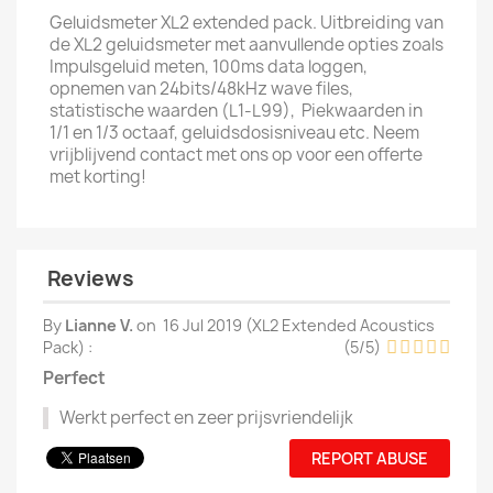
Geluidsmeter XL2 extended pack. Uitbreiding van
de XL2 geluidsmeter met aanvullende opties zoals
Impulsgeluid meten, 100ms data loggen,
opnemen van 24bits/48kHz wave files,
statistische waarden (L1-L99), Piekwaarden in
1/1 en 1/3 octaaf, geluidsdosisniveau etc. Neem
vrijblijvend contact met ons op voor een offerte
met korting!
Reviews
By
Lianne V.
on
16 Jul 2019 (
XL2 Extended Acoustics
Pack
) :
(
5
/
5
)
Perfect
Werkt perfect en zeer prijsvriendelijk
REPORT ABUSE