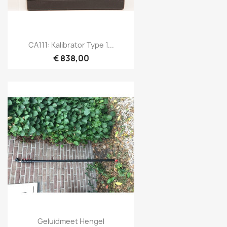
Snel bekijken

CA111: Kalibrator Type 1...
€ 838,00
Snel bekijken

Geluidmeet Hengel