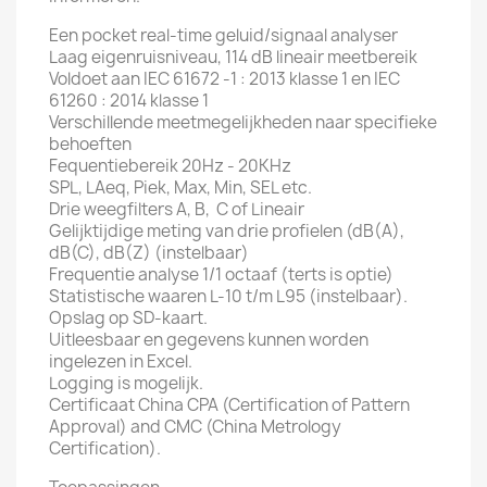
Een pocket real-time geluid/signaal analyser
Laag eigenruisniveau, 114 dB lineair meetbereik
Voldoet aan IEC 61672 -1 : 2013 klasse 1 en IEC
61260 : 2014 klasse 1
Verschillende meetmegelijkheden naar specifieke
behoeften
Fequentiebereik 20Hz - 20KHz
SPL, LAeq, Piek, Max, Min, SEL etc.
Drie weegfilters A, B, C of Lineair
Gelijktijdige meting van drie profielen (dB(A),
dB(C), dB(Z) (instelbaar)
Frequentie analyse 1/1 octaaf (terts is optie)
Statistische waaren L-10 t/m L95 (instelbaar).
Opslag op SD-kaart.
Uitleesbaar en gegevens kunnen worden
ingelezen in Excel.
Logging is mogelijk.
Certificaat China CPA (Certification of Pattern
Approval) and CMC (China Metrology
Certification).