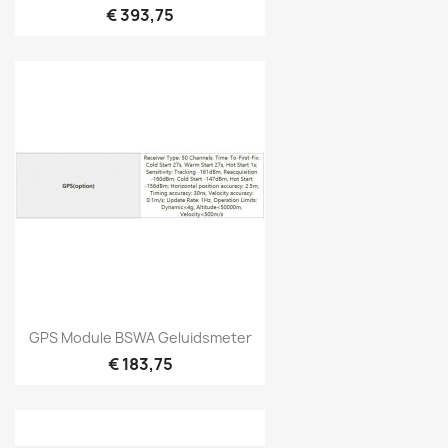
€ 393,75
Snel bekijken

GPS Module BSWA Geluidsmeter
€ 183,75