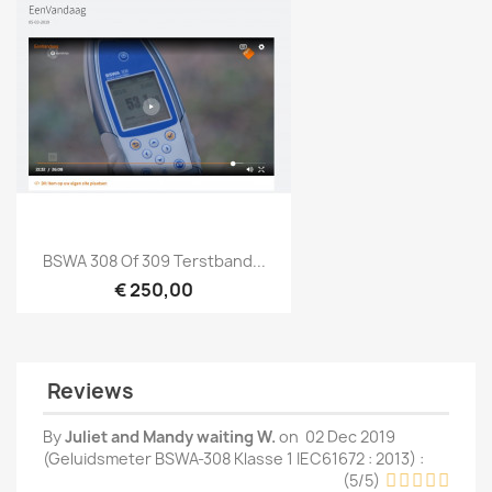
Snel bekijken

BSWA 308 Of 309 Terstband...
€ 250,00
Reviews
By
Juliet and Mandy waiting W.
on
02 Dec 2019
(
Geluidsmeter BSWA-308 Klasse 1 IEC61672 : 2013
) :
(
5
/
5
)